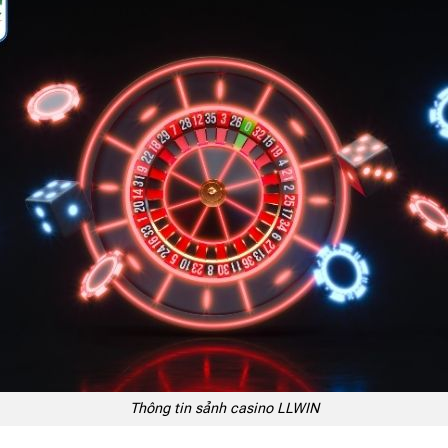
Thông tin sảnh casino LLWIN