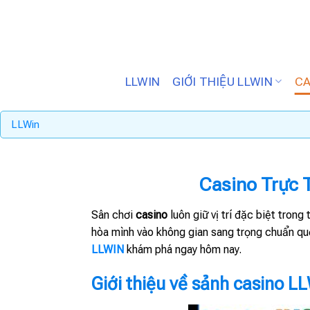
Skip
to
content
LLWIN
GIỚI THIỆU LLWIN
CA
LLWin
Casino Trực 
Sân chơi
casino
luôn giữ vị trí đặc biệt trong
hòa mình vào không gian sang trọng chuẩn quố
LLWIN
khám phá ngay hôm nay.
Giới thiệu về sảnh casino L