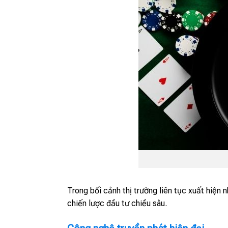
Trong bối cảnh thị trường liên tục xuất hiện 
chiến lược đầu tư chiều sâu.