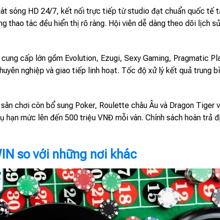
át sóng HD 24/7, kết nối trực tiếp từ studio đạt chuẩn quốc tế 
 thao tác đều hiển thị rõ ràng. Hội viên dễ dàng theo dõi lịch 
hà cung cấp lớn gồm Evolution, Ezugi, Sexy Gaming, Pragmatic 
yên nghiệp và giao tiếp linh hoạt. Tốc độ xử lý kết quả trung bì
 sân chơi còn bổ sung Poker, Roulette châu Âu và Dragon Tiger 
ụ hạn mức lên đến 500 triệu VNĐ mỗi ván. Chính sách hoàn trả đ
IN so với những nơi khác