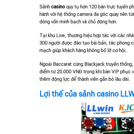
Sảnh
casino
quy tụ hơn 120 bàn trực tuyến ph
hành với hệ thống camera đa góc quay nên từng
dòng vốn minh bạch và chủ động hơn.
Tại khu Live, thương hiệu hợp tác với các n
300 người được đào tạo bài bản, tác phong chu
mạch giúp khách hàng không bỏ lỡ cơ hội.
Ngoài Baccarat cùng Blackjack truyền thống,
điểm từ 20.000 VNĐ trong khi bàn VIP phục v
thêm động lực để thành viên gắn bó lâu dài.
Lợi thế của sảnh casino LLW