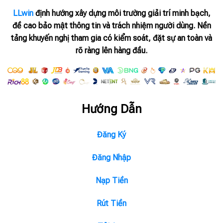
LLwin
định hướng xây dựng môi trường giải trí minh bạch,
đề cao bảo mật thông tin và trách nhiệm người dùng. Nền
tảng khuyến nghị tham gia có kiểm soát, đặt sự an toàn và
rõ ràng lên hàng đầu.
Hướng Dẫn
Đăng Ký
Đăng Nhập
Nạp Tiền
Rút Tiền