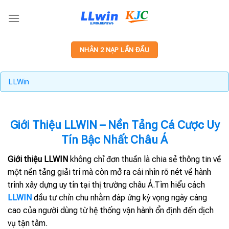
Skip
to
content
NHÂN 2 NẠP LẦN ĐẦU
LLWin
Giới Thiệu LLWIN – Nền Tảng Cá Cược Uy
Tín Bậc Nhất Châu Á
Giới
thiệu
LLWIN
không chỉ đơn thuần là chia sẻ thông tin về
một nền tảng giải trí mà còn mở ra cái nhìn rõ nét về hành
trình xây dựng uy tín tại thị trường châu Á.Tìm hiểu cách
LLWIN
đầu tư chỉn chu nhằm đáp ứng kỳ vọng ngày càng
cao của người dùng từ hệ thống vận hành ổn định đến dịch
vụ tận tâm.