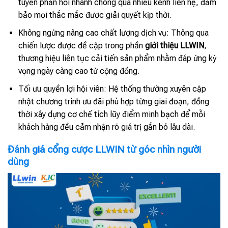
tuyến phản hồi nhanh chóng qua nhiều kênh liên hệ, đảm
bảo mọi thắc mắc được giải quyết kịp thời.
Không ngừng nâng cao chất lượng dịch vụ: Thông qua
chiến lược được đề cập trong phần
giới
thiệu
LLWIN
,
thương hiệu liên tục cải tiến sản phẩm nhằm đáp ứng kỳ
vọng ngày càng cao từ cộng đồng.
Tối ưu quyền lợi hội viên: Hệ thống thường xuyên cập
nhật chương trình ưu đãi phù hợp từng giai đoạn, đồng
thời xây dựng cơ chế tích lũy điểm minh bạch để mỗi
khách hàng đều cảm nhận rõ giá trị gắn bó lâu dài.
Đánh giá cổng cược LLWIN từ góc nhìn người
dùng