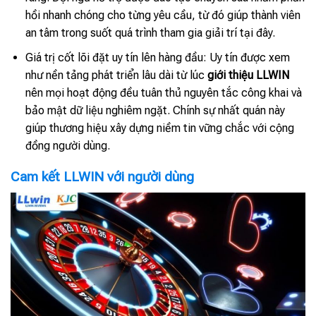
hồi nhanh chóng cho từng yêu cầu, từ đó giúp thành viên
an tâm trong suốt quá trình tham gia giải trí tại đây.
Giá trị cốt lõi đặt uy tín lên hàng đầu: Uy tín được xem
như nền tảng phát triển lâu dài từ lúc
giới
thiệu
LLWIN
nên mọi hoạt động đều tuân thủ nguyên tắc công khai và
bảo mật dữ liệu nghiêm ngặt. Chính sự nhất quán này
giúp thương hiệu xây dựng niềm tin vững chắc với cộng
đồng người dùng.
Cam kết LLWIN với người dùng