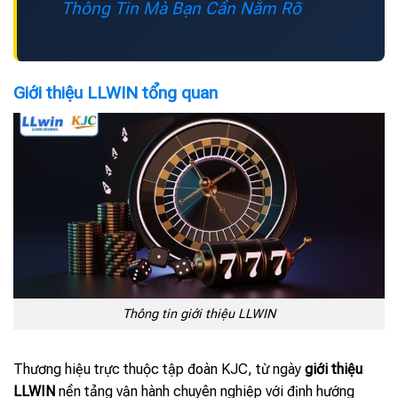
Thông Tin Mà Bạn Cần Nắm Rõ
Giới thiệu LLWIN tổng quan
Thông tin giới thiệu LLWIN
Thương hiệu trực thuộc tập đoàn KJC, từ ngày
giới
thiệu
LLWIN
nền tảng vận hành chuyên nghiệp với định hướng