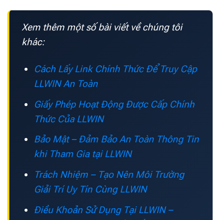
Xem thêm một số bài viết về chúng tôi
khác:
Cách Lấy Link Chính Thức Để Truy Cập
LLWIN An Toàn
Giấy Phép Hoạt Động Được Cấp Chính
Thức Của LLWIN
Bảo Mật – Đảm Bảo An Toàn Thông Tin
khi Tham Gia tại LLWIN
Trách Nhiệm – Tạo Nên Môi Trường
Giải Trí Uy Tín Cùng LLWIN
Điều Khoản Sử Dụng Tại LLWIN –