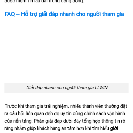
được niềm tin lâu dài trong cộng đồng.
FAQ – Hỗ trợ giải đáp nhanh cho người tham gia
Giải đáp nhanh cho người tham gia LLWIN
Trước khi tham gia trải nghiệm, nhiều thành viên thường đặt
ra câu hỏi liên quan đến độ uy tín cùng chính sách vận hành
của nền tảng. Phần giải đáp dưới đây tổng hợp thông tin rõ
ràng nhằm giúp khách hàng an tâm hơn khi tìm hiểu
giới