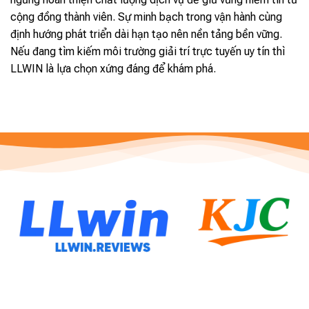
cộng đồng thành viên. Sự minh bạch trong vận hành cùng
định hướng phát triển dài hạn tạo nên nền tảng bền vững.
Nếu đang tìm kiếm môi trường giải trí trực tuyến uy tín thì
LLWIN là lựa chọn xứng đáng để khám phá.