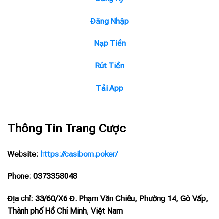
Đăng Nhập
Nạp Tiền
Rút Tiền
Tải App
Thông Tin Trang Cược
Website:
https://casibom.poker/
Phone: 0373358048
Địa chỉ: 33/60/X6 Đ. Phạm Văn Chiêu, Phường 14, Gò Vấp,
Thành phố Hồ Chí Minh, Việt Nam