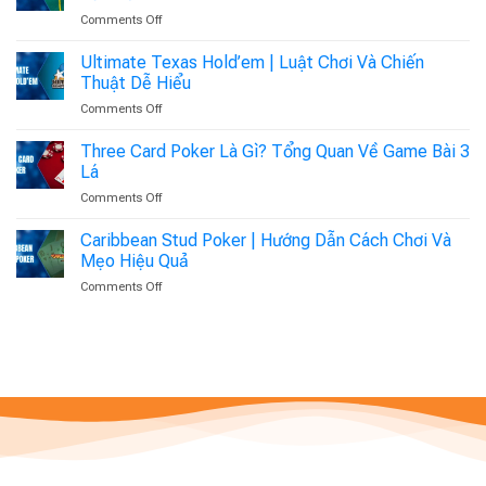
Gì?
on
Comments Off
Bí
Thuật
Quyết
Ngữ
Ultimate Texas Hold’em | Luật Chơi Và Chiến
Đọc
Poker
Kèo
Thuật Dễ Hiểu
–
Cùng
on
Comments Off
Xem
Chuyên
Ultimate
Qua
Gia
Texas
Three Card Poker Là Gì? Tổng Quan Về Game Bài 3
Những
LLWIN
Hold’em
Khái
Lá
|
Niệm
on
Comments Off
Luật
Cơ
Three
Chơi
Bản
Card
Caribbean Stud Poker | Hướng Dẫn Cách Chơi Và
Và
Của
Poker
Chiến
Mẹo Hiệu Quả
Game
Là
Thuật
Bài
on
Comments Off
Gì?
Dễ
Caribbean
Tổng
Hiểu
Stud
Quan
Poker
Về
|
Game
Hướng
Bài
Dẫn
3
Cách
Lá
Chơi
Và
Mẹo