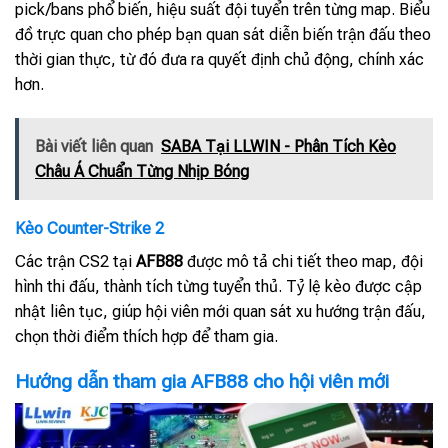
pick/bans phổ biến, hiệu suất đội tuyển trên từng map. Biểu
đồ trực quan cho phép bạn quan sát diễn biến trận đấu theo
thời gian thực, từ đó đưa ra quyết định chủ động, chính xác
hơn.
Bài viết liên quan
SABA Tại LLWIN - Phân Tích Kèo
Châu Á Chuẩn Từng Nhịp Bóng
Kèo Counter-Strike 2
Các trận CS2 tại
AFB88
được mô tả chi tiết theo map, đội
hình thi đấu, thành tích từng tuyển thủ. Tỷ lệ kèo được cập
nhật liên tục, giúp hội viên mới quan sát xu hướng trận đấu,
chọn thời điểm thích hợp để tham gia.
Hướng dẫn tham gia AFB88 cho hội viên mới