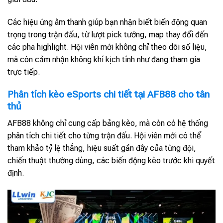
Các hiệu ứng âm thanh giúp bạn nhận biết biến động quan
trọng trong trận đấu, từ lượt pick tướng, map thay đổi đến
các pha highlight. Hội viên mới không chỉ theo dõi số liệu,
mà còn cảm nhận không khí kịch tính như đang tham gia
trực tiếp.
Phân tích kèo eSports chi tiết tại AFB88 cho tân
thủ
AFB88 không chỉ cung cấp bảng kèo, mà còn có hệ thống
phân tích chi tiết cho từng trận đấu. Hội viên mới có thể
tham khảo tỷ lệ thắng, hiệu suất gần đây của từng đội,
chiến thuật thường dùng, các biến động kèo trước khi quyết
định.