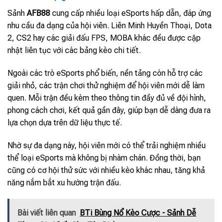
Sảnh
AFB88
cung cấp nhiều loại eSports hấp dẫn, đáp ứng
nhu cầu đa dạng của hội viên. Liên Minh Huyền Thoại, Dota
2, CS2 hay các giải đấu FPS, MOBA khác đều được cập
nhật liên tục với các bảng kèo chi tiết.
Ngoài các trò eSports phổ biến, nền tảng còn hỗ trợ các
giải nhỏ, các trận chơi thử nghiệm để hội viên mới dễ làm
quen. Mỗi trận đều kèm theo thông tin đầy đủ về đội hình,
phong cách chơi, kết quả gần đây, giúp bạn dễ dàng đưa ra
lựa chọn dựa trên dữ liệu thực tế.
Nhờ sự đa dạng này, hội viên mới có thể trải nghiệm nhiều
thể loại eSports mà không bị nhàm chán. Đồng thời, bạn
cũng có cơ hội thử sức với nhiều kèo khác nhau, tăng khả
năng nắm bắt xu hướng trận đấu.
Bài viết liên quan
BTi Bùng Nổ Kèo Cược - Sảnh Dễ