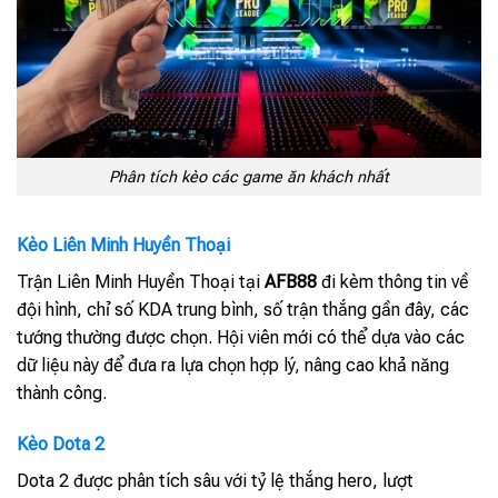
Phân tích kèo các game ăn khách nhất
Kèo Liên Minh Huyền Thoại
Trận Liên Minh Huyền Thoại tại
AFB88
đi kèm thông tin về
đội hình, chỉ số KDA trung bình, số trận thắng gần đây, các
tướng thường được chọn. Hội viên mới có thể dựa vào các
dữ liệu này để đưa ra lựa chọn hợp lý, nâng cao khả năng
thành công.
Kèo Dota 2
Dota 2 được phân tích sâu với tỷ lệ thắng hero, lượt