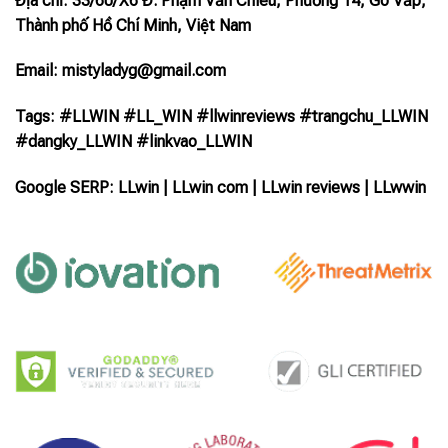
Địa chỉ: 33/60/X6 Đ. Phạm Văn Chiêu, Phường 14, Gò Vấp,
Thành phố Hồ Chí Minh, Việt Nam
Email:
mistyladyg@gmail.com
Tags: #LLWIN #LL_WIN #llwinreviews #trangchu_LLWIN
#dangky_LLWIN #linkvao_LLWIN
Google SERP:
LLwin | LLwin com | LLwin reviews | LLwwin