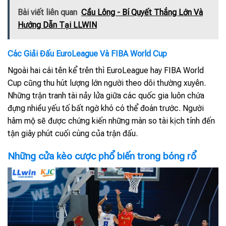
Bài viết liên quan
Cầu Lông - Bí Quyết Thắng Lớn Và
Hướng Dẫn Tại LLWIN
Các Giải Đấu EuroLeague Và FIBA World Cup
Ngoài hai cái tên kể trên thì EuroLeague hay FIBA World
Cup cũng thu hút lượng lớn người theo dõi thường xuyên.
Những trận tranh tài nảy lửa giữa các quốc gia luôn chứa
đựng nhiều yếu tố bất ngờ khó có thể đoán trước. Người
hâm mộ sẽ được chứng kiến những màn so tài kịch tính đến
tận giây phút cuối cùng của trận đấu.
Những cửa kèo cược phổ biến trong bóng rổ