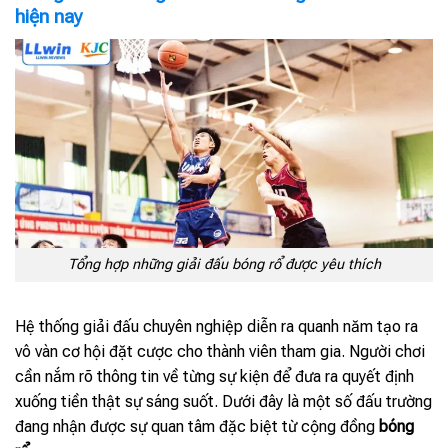
hiện nay
Tổng hợp những giải đấu bóng rổ được yêu thích
Hệ thống giải đấu chuyên nghiệp diễn ra quanh năm tạo ra
vô vàn cơ hội đặt cược cho thành viên tham gia. Người chơi
cần nắm rõ thông tin về từng sự kiện để đưa ra quyết định
xuống tiền thật sự sáng suốt. Dưới đây là một số đấu trường
đang nhận được sự quan tâm đặc biệt từ cộng đồng
bóng