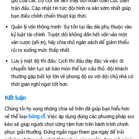
giò của các trụ cột sẽ làm thay đổi hoàn toàn cục diện
trận đấu. Cập nhật tin tức đội hình ra sân sớm nhất giúp
bạn điều chỉnh chiến thuật kịp thời.
Quản lý vốn thông minh: Sự tồn tại lâu dài phụ thuộc vào
kỷ luật tài chính. Tuyệt đối không dồn hết vốn vào một
ván cược (all-in); hãy chia nhỏ ngân sách để giảm thiểu
rủi ro xuống mức thấp nhất.
Lưu ý mật độ thi đấu: Lịch thi đấu dày đặc và việc di
chuyển liên tục sẽ bào mòn thể lực cầu thủ. đội khách
thường gặp bất lợi lớn về phong độ so với đội chủ nhà có
thời gian nghỉ ngơi tốt hơn.
Kết luận
Chúng tôi hy vọng những chia sẻ trên đã giúp bạn hiểu hơn
về thể loại
bóng rổ
. Việc áp dụng đúng các phương pháp soi
kèo sẽ giúp người chơi vững tâm hơn trên hành trình chinh
phục giải thưởng. Đừng ngần ngại tham gia ngay để trải