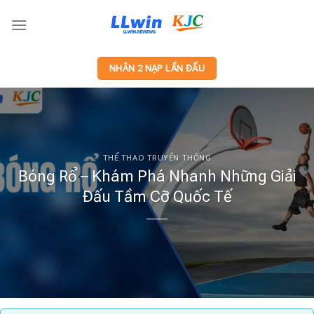
Skip
to
content
NHÂN 2 NẠP LẦN ĐẦU
THỂ THAO TRUYỀN THỐNG
Bóng Rổ – Khám Phá Nhanh Những Giải
Đấu Tầm Cỡ Quốc Tế