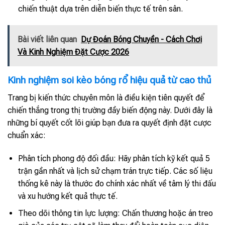
chiến thuật dựa trên diễn biến thực tế trên sân.
Bài viết liên quan
Dự Đoán Bóng Chuyền - Cách Chơi
Và Kinh Nghiệm Đặt Cược 2026
Kinh nghiệm soi kèo bóng rổ hiệu quả từ cao thủ
Trang bị kiến thức chuyên môn là điều kiện tiên quyết để
chiến thắng trong thị trường đầy biến động này. Dưới đây là
những bí quyết cốt lõi giúp bạn đưa ra quyết định đặt cược
chuẩn xác:
Phân tích phong độ đối đầu: Hãy phân tích kỹ kết quả 5
trận gần nhất và lịch sử chạm trán trực tiếp. Các số liệu
thống kê này là thước đo chính xác nhất về tâm lý thi đấu
và xu hướng kết quả thực tế.
Theo dõi thông tin lực lượng: Chấn thương hoặc án treo