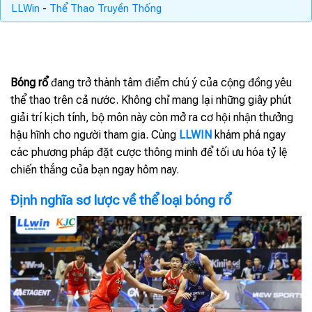
LLWin
-
Thể Thao Truyền Thống
Bóng rổ
đang trở thành tâm điểm chú ý của cộng đồng yêu
thể thao trên cả nước. Không chỉ mang lại những giây phút
giải trí kịch tính, bộ môn này còn mở ra cơ hội nhận thưởng
hậu hĩnh cho người tham gia. Cùng
LLWIN
khám phá ngay
các phương pháp đặt cược thông minh để tối ưu hóa tỷ lệ
chiến thắng của bạn ngay hôm nay.
Định nghĩa sơ lược về thể loại bóng rổ