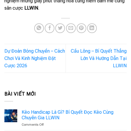
nghiệm những giây phút thăng hoa cùng niềm đam mê cùng
sân cược
LLWIN
.
Dự Đoán Bóng Chuyền – Cách
Cầu Lông – Bí Quyết Thắng
Chơi Và Kinh Nghiệm Đặt
Lớn Và Hướng Dẫn Tại
Cược 2026
LLWIN
BÀI VIẾT MỚI
Kèo Handicap Là Gì? Bí Quyết Đọc Kèo Cùng
Chuyên Gia LLWIN
on
Comments Off
Kèo