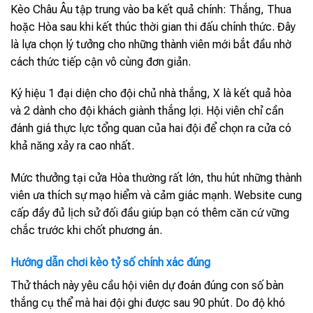
Kèo Châu Âu tập trung vào ba kết quả chính: Thắng, Thua
hoặc Hòa sau khi kết thúc thời gian thi đấu chính thức. Đây
là lựa chọn lý tưởng cho những thành viên mới bắt đầu nhờ
cách thức tiếp cận vô cùng đơn giản.
Ký hiệu 1 đại diện cho đội chủ nhà thắng, X là kết quả hòa
và 2 dành cho đội khách giành thắng lợi. Hội viên chỉ cần
đánh giá thực lực tổng quan của hai đội để chọn ra cửa có
khả năng xảy ra cao nhất.
Mức thưởng tại cửa Hòa thường rất lớn, thu hút những thành
viên ưa thích sự mạo hiểm và cảm giác mạnh. Website cung
cấp đầy đủ lịch sử đối đầu giúp bạn có thêm căn cứ vững
chắc trước khi chốt phương án.
Hướng dẫn chơi kèo tỷ số chính xác đúng
Thử thách này yêu cầu hội viên dự đoán đúng con số bàn
thắng cụ thể mà hai đội ghi được sau 90 phút. Do độ khó