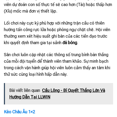
viên dự đoán con số thực tế sẽ cao hơn (Tài) hoặc thấp hơn
(Xỉu) mốc mà đơn vị thiết lập.
Lối chơi này cực kỳ phù hợp với những trận cầu có thiên
hướng tấn công rực lửa hoặc phòng ngự chặt chẽ. Hội viên
thường xem xét hiệu suất ghi bàn của các tiền đạo trước
khi quyết định tham gia tại sảnh
đá bóng
.
Sân chơi luôn cập nhật các thông số trung bình bàn thắng
của mỗi đội tuyển để thành viên tham khảo. Sự minh bạch
trong cách vận hành giúp hội viên luôn cảm thấy an tâm khi
thử sức cùng loại hình hấp dẫn này.
Bài viết liên quan
Cầu Lông - Bí Quyết Thắng Lớn Và
Hướng Dẫn Tại LLWIN
Kèo Châu Âu 1×2