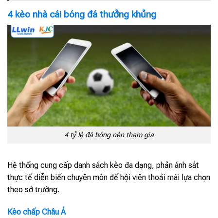
4 kèo nhà cái bóng đá thưởng khủng
4 tỷ lệ đá bóng nên tham gia
Hệ thống cung cấp danh sách kèo đa dạng, phản ánh sát
thực tế diễn biến chuyên môn để hội viên thoải mái lựa chọn
theo sở trường.
Kèo chấp Châu Á