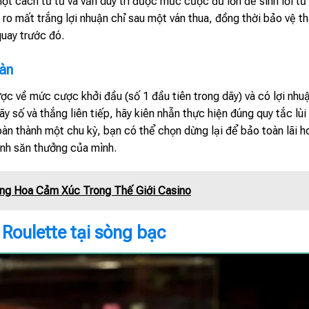
một cách từ từ và vẫn duy trì được mức cược đủ lớn để sinh lời từ
 ro mất trắng lợi nhuận chỉ sau một ván thua, đồng thời bảo vệ t
uay trước đó.
oàn
ược về mức cược khởi đầu (số 1 đầu tiên trong dãy) và có lợi nhu
y số và thắng liên tiếp, hãy kiên nhẫn thực hiện đúng quy tắc lùi 
oàn thành một chu kỳ, bạn có thể chọn dừng lại để bảo toàn lãi 
ình săn thưởng của mình.
ăng Hoa Cảm Xúc Trong Thế Giới Casino
 Roulette tại sòng bạc