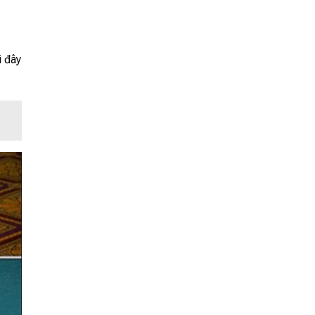
i đây