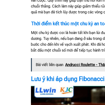
ván cược. Quy trình này giúp bạn thu hồi vốn 
chuỗi thắng. Cách làm này giúp giảm thiểu rủi
quả mà bạn đã tích lũy được trong các vòng q
Thời điểm kết thúc một chu kỳ an t
Một chu kỳ được coi là hoàn tất khi bạn lùi đ
dương. Tuy nhiên, nếu bạn đang ở sâu trong dã
bước cho đến khi về vạch xuất phát. Khi đã h
bắt đầu một chuỗi số mới để tiếp tục hành tr
Bài viết liên quan
Andrucci Roulette - Th
Lưu ý khi áp dụng Fibonacci