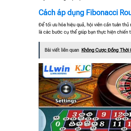
Cách áp dụng Fibonacci Rou
Để tối ưu hóa hiệu quả, hội viên cần tuân thủ 
là các bước cụ thể giúp bạn thực hiện chiến 
Bài viết liên quan
Không Cược Đồng Thời Đ