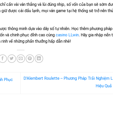
 chỉ cần vài ván thắng và lùi đúng nhịp, số vốn của bạn sẽ sớm đ
 giữ được cái đầu lạnh, mọi ván game tại hệ thống sẽ trở nên thú
cược thông minh dựa vào dãy số tự nhiên. Học thêm phương pháp
 vốn và chinh phục đỉnh cao cùng
casino LLwin
. Hãy gia nhập nền 
 rinh về những phần thưởng hấp dẫn nhé!
D’Alembert Roulette – Phương Pháp Trải Nghiệm 
nh Phục
Hiệu Quả