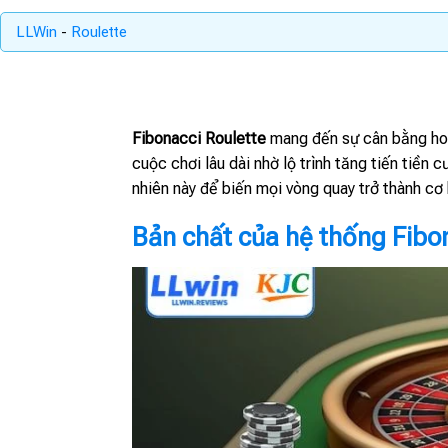
LLWin
-
Roulette
Fibonacci Roulette
mang đến sự cân bằng hoàn
cuộc chơi lâu dài nhờ lộ trình tăng tiến tiền
nhiên này để biến mọi vòng quay trở thành cơ h
Bản chất của hệ thống Fibon