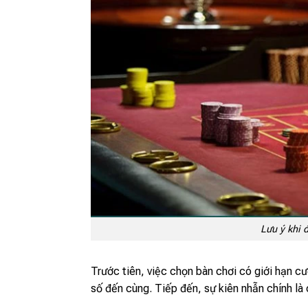
Lưu ý khi 
Trước tiên, việc chọn bàn chơi có giới hạn cư
số đến cùng. Tiếp đến, sự kiên nhẫn chính là