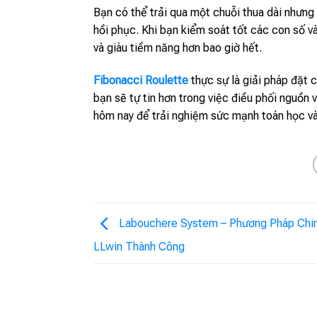
Bạn có thể trải qua một chuỗi thua dài nhưng
hồi phục. Khi bạn kiểm soát tốt các con số và
và giàu tiềm năng hơn bao giờ hết.
Fibonacci Roulette
thực sự là giải pháp đặt 
bạn sẽ tự tin hơn trong việc điều phối nguồn
hôm nay để trải nghiệm sức mạnh toán học và
Labouchere System – Phương Pháp Chi
LLwin Thành Công