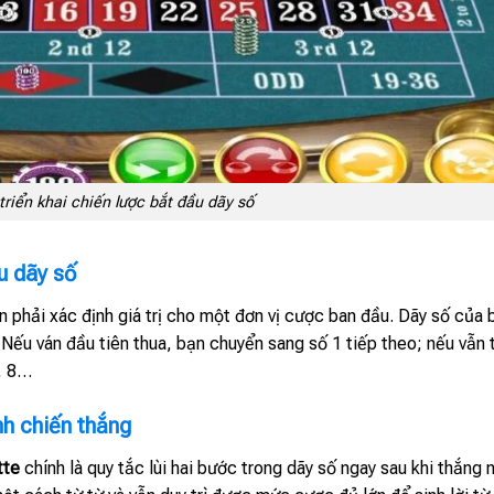
riển khai chiến lược bắt đầu dãy số
u dãy số
n phải xác định giá trị cho một đơn vị cược ban đầu. Dãy số của 
 Nếu ván đầu tiên thua, bạn chuyển sang số 1 tiếp theo; nếu vẫn 
5, 8…
nh chiến thắng
tte
chính là quy tắc lùi hai bước trong dãy số ngay sau khi thắng