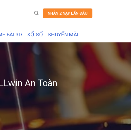
NHÂN 2 NẠP LẦN ĐẦU
E BÀI 3D
XỔ SỐ
KHUYẾN MÃI
 LLwin An Toàn