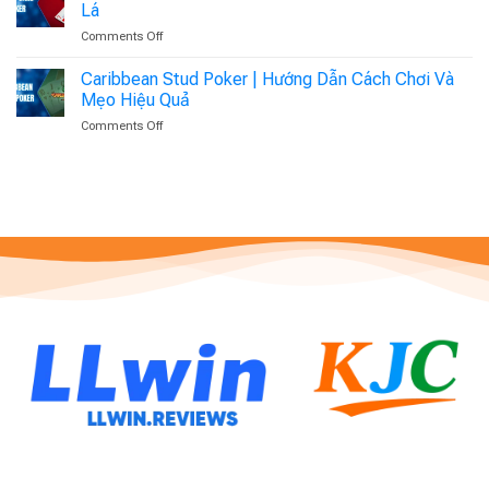
Hold’em
Khái
Lá
|
Niệm
on
Comments Off
Luật
Cơ
Three
Chơi
Bản
Card
Caribbean Stud Poker | Hướng Dẫn Cách Chơi Và
Và
Của
Poker
Chiến
Mẹo Hiệu Quả
Game
Là
Thuật
Bài
on
Comments Off
Gì?
Dễ
Caribbean
Tổng
Hiểu
Stud
Quan
Poker
Về
|
Game
Hướng
Bài
Dẫn
3
Cách
Lá
Chơi
Và
Mẹo
Hiệu
Quả