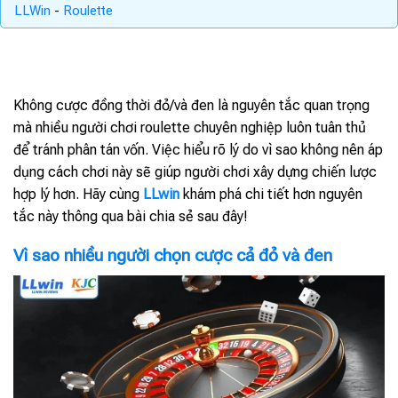
LLWin
-
Roulette
Không cược đồng thời đỏ/và đen là nguyên tắc quan trọng
mà nhiều người chơi roulette chuyên nghiệp luôn tuân thủ
để tránh phân tán vốn. Việc hiểu rõ lý do vì sao không nên áp
dụng cách chơi này sẽ giúp người chơi xây dựng chiến lược
hợp lý hơn. Hãy cùng
LLwin
khám phá chi tiết hơn nguyên
tắc này thông qua bài chia sẻ sau đây!
Vì sao nhiều người chọn cược cả đỏ và đen