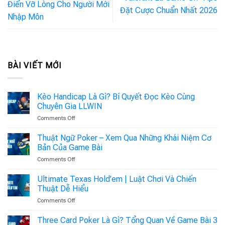
Điển Vỡ Lòng Cho Người Mới
Đặt Cược Chuẩn Nhất 2026
Nhập Môn
BÀI VIẾT MỚI
Kèo Handicap Là Gì? Bí Quyết Đọc Kèo Cùng
Chuyên Gia LLWIN
on
Comments Off
Kèo
Handicap
Thuật Ngữ Poker – Xem Qua Những Khái Niệm Cơ
Là
Bản Của Game Bài
Gì?
on
Comments Off
Bí
Thuật
Quyết
Ngữ
Ultimate Texas Hold’em | Luật Chơi Và Chiến
Đọc
Poker
Kèo
Thuật Dễ Hiểu
–
Cùng
on
Comments Off
Xem
Chuyên
Ultimate
Qua
Gia
Texas
Three Card Poker Là Gì? Tổng Quan Về Game Bài 3
Những
LLWIN