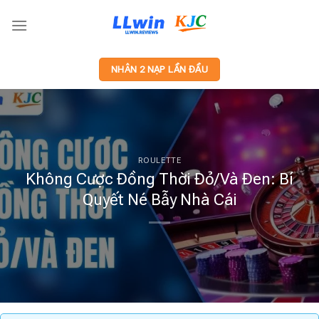
Skip
to
content
NHÂN 2 NẠP LẦN ĐẦU
ROULETTE
Không Cược Đồng Thời Đỏ/Và Đen: Bí
Quyết Né Bẫy Nhà Cái